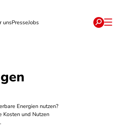
r uns
Presse
Jobs
e
Verträge
igen
uerbare Energien nutzen?
Sie Kosten und Nutzen
.