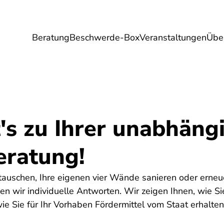
Beratung
Beschwerde-Box
Veranstaltungen
Übe
Umwelt
Gesundheit
Energie
Reis
's zu Ihrer unabhäng
eratung!
 tauschen, Ihre eigenen vier Wände sanieren oder erne
den wir individuelle Antworten. Wir zeigen Ihnen, wie 
e Sie für Ihr Vorhaben Fördermittel vom Staat erhalten