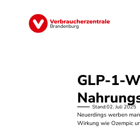
Direkt
zum
Inhalt
Finanzen
Digitales
Lebensmittel
Brandenburg
GLP-1-W
Nahrungs
Stand:
02. Juli 2025
Neuerdings werben manc
Wirkung wie Ozempic und