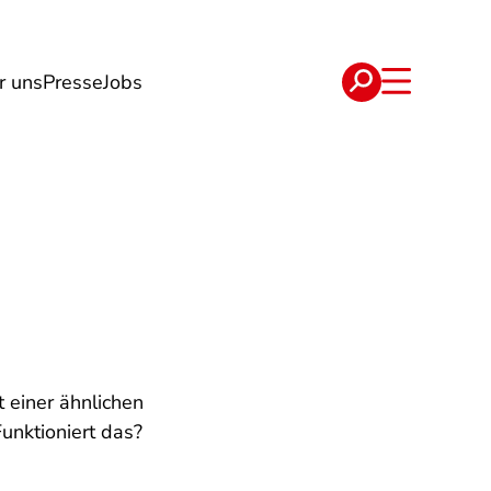
r uns
Presse
Jobs
e
Verträge
einer ähnlichen
unktioniert das?