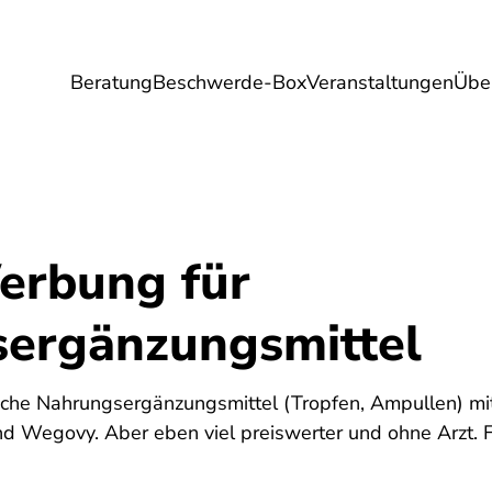
Beratung
Beschwerde-Box
Veranstaltungen
Übe
Umwelt
Gesundheit
Energie
Reis
erbung für
ergänzungsmittel
he Nahrungsergänzungsmittel (Tropfen, Ampullen) mit 
 Wegovy. Aber eben viel preiswerter und ohne Arzt. F