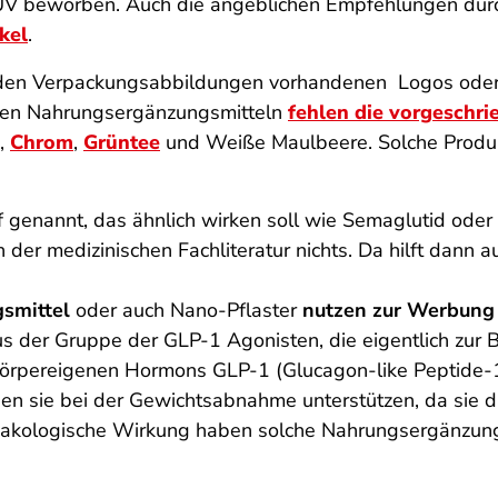
ÜV beworben. Auch die angeblichen Empfehlungen durch 
kel
.
 den Verpackungsabbildungen vorhandenen Logos oder S
sten Nahrungsergänzungsmitteln
fehlen die vorgeschri
,
Chrom
,
Grüntee
und Weiße Maulbeere. Solche Produkt
 genannt, das ähnlich wirken soll wie Semaglutid oder 
 der medizinischen Fachliteratur nichts. Da hilft dann 
smittel
oder auch Nano-Pflaster
nutzen zur Werbung 
s der Gruppe der GLP-1 Agonisten, die eigentlich zur
pereigenen Hormons GLP-1 (Glucagon-like Peptide-1) 
nen sie bei der Gewichtsabnahme unterstützen, da sie d
kologische Wirkung haben solche Nahrungsergänzungsmi