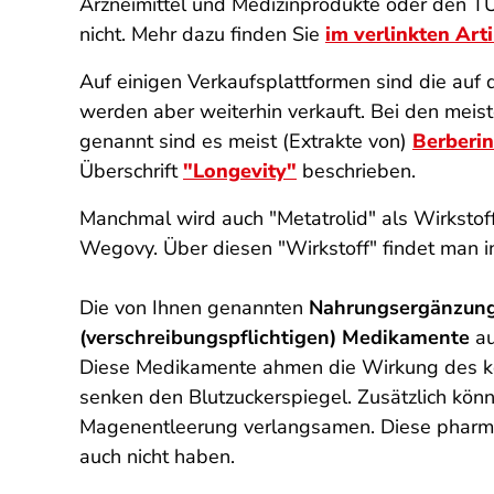
Arzneimittel und Medizinprodukte oder den T
nicht. Mehr dazu finden Sie
im verlinkten Arti
Auf einigen Verkaufsplattformen sind die auf
werden aber weiterhin verkauft. Bei den mei
genannt sind es meist (Extrakte von)
Berberin
Überschrift
"Longevity"
beschrieben.
Manchmal wird auch "Metatrolid" als Wirkstoff
Wegovy. Über diesen "Wirkstoff" findet man in
Die von Ihnen genannten
Nahrungsergänzung
(verschreibungspflichtigen) Medikamente
au
Diese Medikamente ahmen die Wirkung des kör
senken den Blutzuckerspiegel. Zusätzlich kön
Magenentleerung verlangsamen. Diese pharma
auch nicht haben.