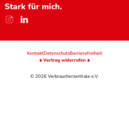
Stark für mich.
Kontakt
Datenschutz
Barrierefreiheit
∎ Vertrag widerrufen ∎
© 2026
Verbraucherzentrale e.V.
@
@