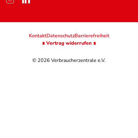
Kontakt
Datenschutz
Barrierefreiheit
∎ Vertrag widerrufen ∎
© 2026
Verbraucherzentrale e.V.
@
@