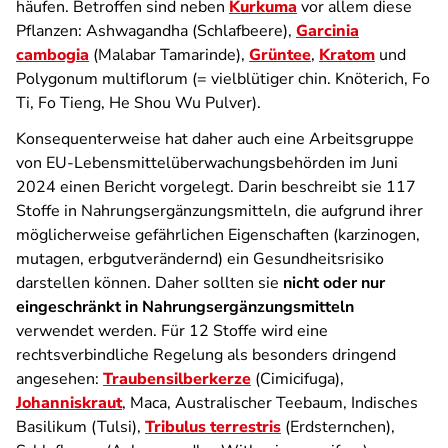
häufen. Betroffen sind neben
Kurkuma
vor allem diese
Pflanzen: Ashwagandha (Schlafbeere),
Garcinia
cambogia
(Malabar Tamarinde),
Grüntee
,
Kratom
und
Polygonum multiflorum (= vielblütiger chin. Knöterich, Fo
Ti, Fo Tieng, He Shou Wu Pulver).
Konsequenterweise hat daher auch eine Arbeitsgruppe
von EU-Lebensmittelüberwachungsbehörden im Juni
2024 einen Bericht vorgelegt. Darin beschreibt sie 117
Stoffe in Nahrungsergänzungsmitteln, die aufgrund ihrer
möglicherweise gefährlichen Eigenschaften (karzinogen,
mutagen, erbgutverändernd) ein Gesundheitsrisiko
darstellen können. Daher sollten sie
nicht oder nur
eingeschränkt in Nahrungsergänzungsmitteln
verwendet werden. Für 12 Stoffe wird eine
rechtsverbindliche Regelung als besonders dringend
angesehen:
Traubensilberkerze
(Cimicifuga),
Johanniskraut
, Maca, Australischer Teebaum, Indisches
Basilikum (Tulsi),
Tribulus terrestris
(Erdsternchen),