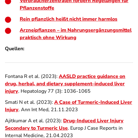
Verbraucherzentralen fordern Regelungen für
Pflanzenstoffe
Rein pflanzlich heißt nicht immer harmlos
Arzneipflanzen – im Nahrungsergänzungsmittel
praktisch ohne Wirkung
Quellen:
Fontana R et al. (2023):
AASLD practice guidance on
drug, herbal, and dietary supplement–induced liver
injury
. Hepatology 77 (3): 1036-1065
Smati N et al. (2023):
A Case of Turmeric-Induced Liver
Injury
. Ann Int Med, 21.11.2023
Ajitkumar A et al. (2023):
Drug-Induced Liver Injury
Secondary to Turmeric Use
. Europ J Case Reports in
Internal Medicine, 21.04.2023