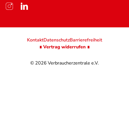
Kontakt
Datenschutz
Barrierefreiheit
∎ Vertrag widerrufen ∎
© 2026
Verbraucherzentrale e.V.
@
@