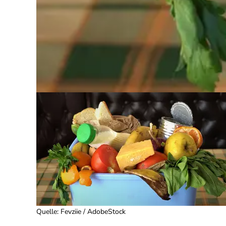
Quelle
:
Fevziie / AdobeStock