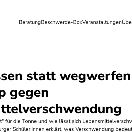
Beratung
Beschwerde-Box
Veranstaltungen
Übe
Umwelt
Gesundheit
Energie
Reis
ssen statt wegwerfe
p gegen
ttelverschwendung
gut" für die Tonne und wie lässt sich Lebensmittelvers
ger Schüler:innen erklärt, was Verschwendung bedeute