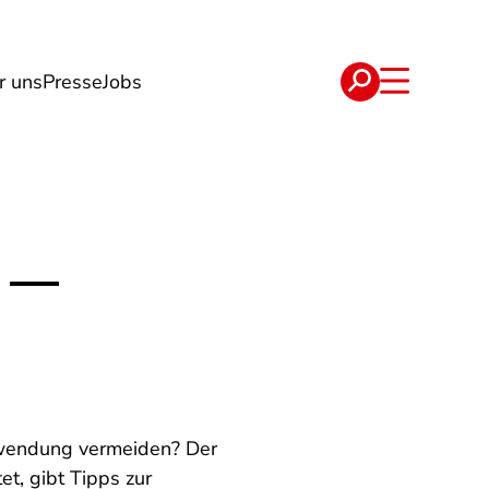
r uns
Presse
Jobs
e
Verträge
n —
chwendung vermeiden? Der
t, gibt Tipps zur