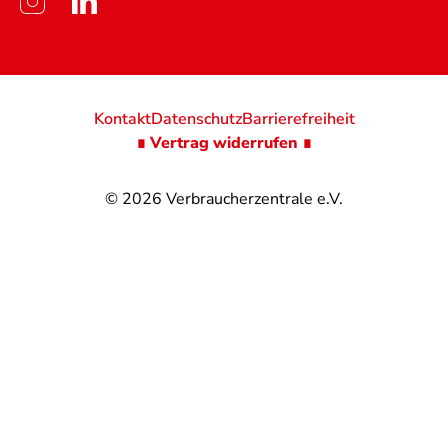
Kontakt
Datenschutz
Barrierefreiheit
∎ Vertrag widerrufen ∎
© 2026
Verbraucherzentrale e.V.
@
@