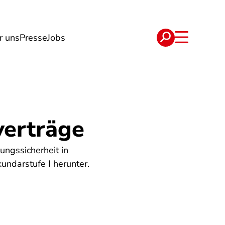
r uns
Presse
Jobs
e
Verträge
verträge
ungssicherheit in
kundarstufe I herunter.