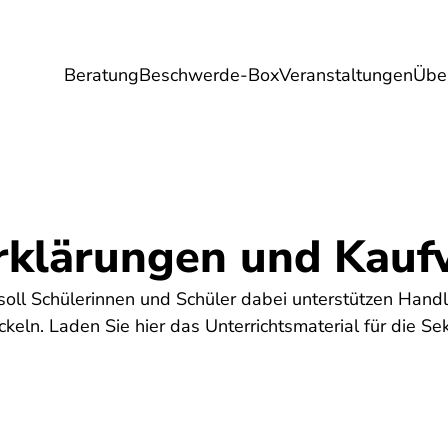
Beratung
Beschwerde-Box
Veranstaltungen
Übe
Umwelt
Gesundheit
Energie
Reis
rklärungen und Kauf
 soll Schülerinnen und Schüler dabei unterstützen Handl
keln. Laden Sie hier das Unterrichtsmaterial für die Se