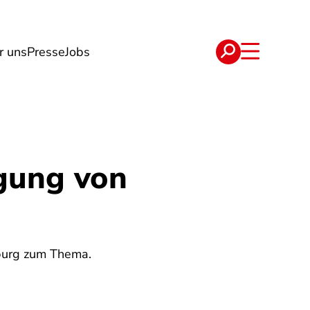
r uns
Presse
Jobs
e
Verträge
gung von
nburg zum Thema.