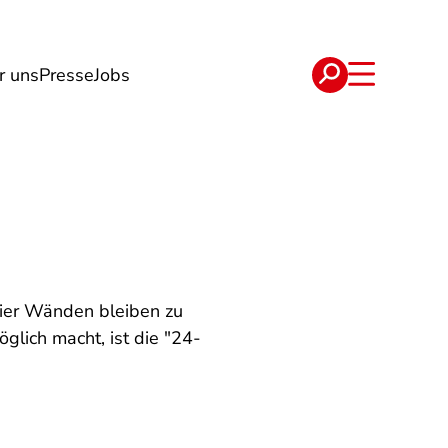
r uns
Presse
Jobs
e
Verträge
vier Wänden bleiben zu
lich macht, ist die "24-