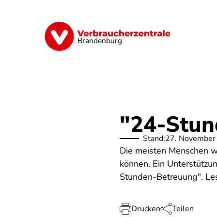
Direkt
zum
Inhalt
Finanzen
Digitales
Lebensmittel
Brandenburg
"24-Stun
Stand:
27. November
Die meisten Menschen wü
können. Ein Unterstützu
Stunden-Betreuung". Les
Drucken
Teilen