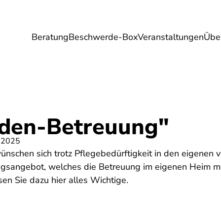
Beratung
Beschwerde-Box
Veranstaltungen
Übe
Umwelt
Gesundheit
Energie
Reis
den-Betreuung"
 2025
nschen sich trotz Pflegebedürftigkeit in den eigenen 
ngsangebot, welches die Betreuung im eigenen Heim mög
en Sie dazu hier alles Wichtige.