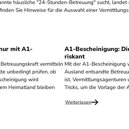
annte häusliche "24-Stunden-Betreuung" sucht, landet o
 finden Sie Hinweise für die Auswahl einer Vermittlung
nur mit A1-
A1-Bescheinigung: Die
riskant
 Betreuungskraft vermitteln
Mit der A1-Bescheinigung 
lte unbedingt prüfen, ob
Ausland entsandte Betreuun
scheinigung wird
ist. Vermittlungsagenturen
hrem Heimatland bleiben
Tricks, um die Vorlage de
Weiterlesen