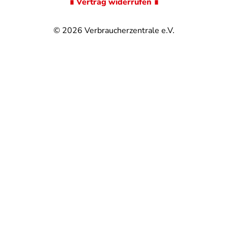
∎ Vertrag widerrufen ∎
© 2026
Verbraucherzentrale e.V.
@
@