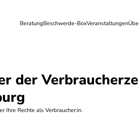
Beratung
Beschwerde-Box
Veranstaltungen
Übe
Umwelt
Gesundheit
Energie
Reis
er der Verbraucherze
burg
er Ihre Rechte als Verbraucher:in.