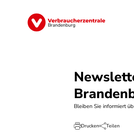
Direkt
zum
Inhalt
Finanzen
Digitales
Lebensmittel
Brandenburg
Newslett
Branden
Bleiben Sie informiert üb
Drucken
Teilen