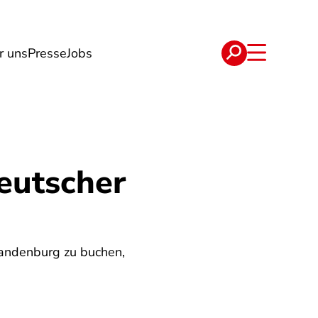
r uns
Presse
Jobs
e
Verträge
eutscher
randenburg zu buchen,