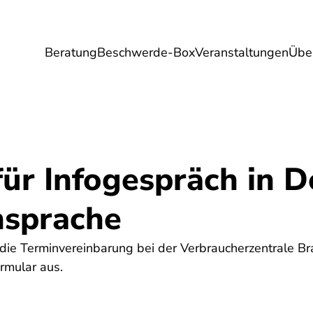
Beratung
Beschwerde-Box
Veranstaltungen
Übe
Umwelt
Gesundheit
Energie
Reis
für Infogespräch in D
sprache
 die Terminvereinbarung bei der Verbraucherzentrale B
ormular aus.