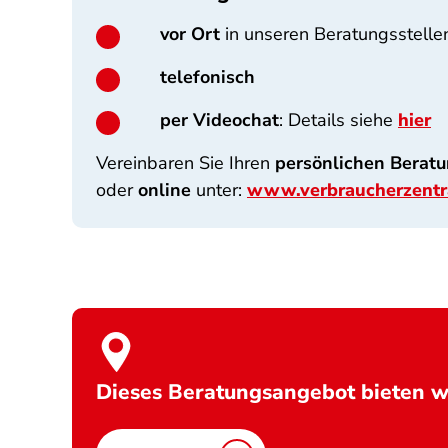
vor Ort
in unseren Beratungsstelle
telefonisch
per Videochat
:
Details siehe
hier
Vereinbaren Sie Ihren
persönlichen Berat
oder
online
unter:
www.verbraucherzentr
Dieses Beratungsangebot bieten wi