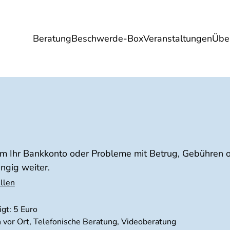
Beratung
Beschwerde-Box
Veranstaltungen
Übe
Umwelt
Gesundheit
Energie
Reis
m Ihr Bankkonto oder Probleme mit Betrug, Gebühren o
ngig weiter.
llen
gt: 5 Euro
h vor Ort, Telefonische Beratung, Videoberatung