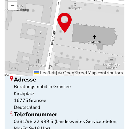
−
Leaflet
|
©
OpenStreetMap
contributors
Adresse
Beratungsmobil in Gransee
Kirchplatz
16775
Gransee
Deutschland
Telefonnummer
0331/98 22 999 5 (Landesweites Servicetelefon;
Mo-Fr: 9-18 Uhr)