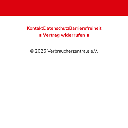
Kontakt
Datenschutz
Barrierefreiheit
∎ Vertrag widerrufen ∎
© 2026
Verbraucherzentrale e.V.
@
@