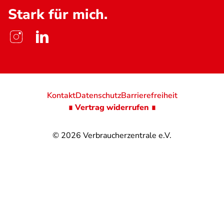
Stark für mich.
Kontakt
Datenschutz
Barrierefreiheit
∎ Vertrag widerrufen ∎
© 2026
Verbraucherzentrale e.V.
@
@