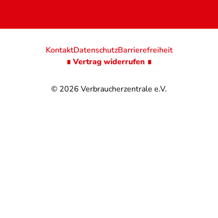
Kontakt
Datenschutz
Barrierefreiheit
∎ Vertrag widerrufen ∎
© 2026
Verbraucherzentrale e.V.
@
@