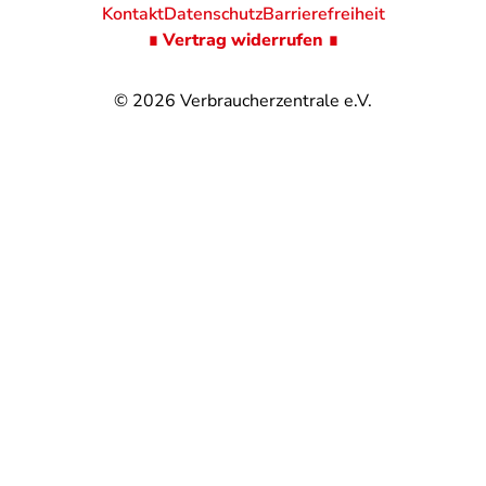
Kontakt
Datenschutz
Barrierefreiheit
∎ Vertrag widerrufen ∎
© 2026
Verbraucherzentrale e.V.
@
@