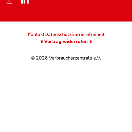
Kontakt
Datenschutz
Barrierefreiheit
∎ Vertrag widerrufen ∎
© 2026
Verbraucherzentrale e.V.
@
@