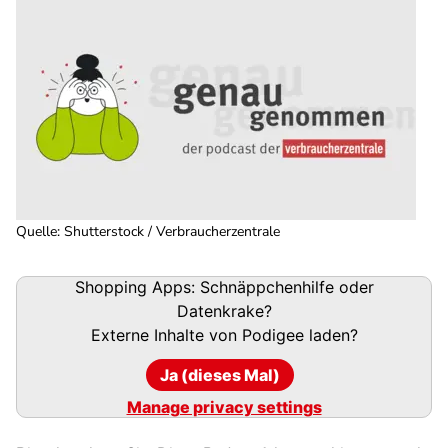
Quelle
:
Shutterstock / Verbraucherzentrale
Podigee-
Shopping Apps: Schnäppchenhilfe oder
URL
Datenkrake?
Externe Inhalte von
Podigee
laden?
Ja (dieses Mal)
Manage privacy settings