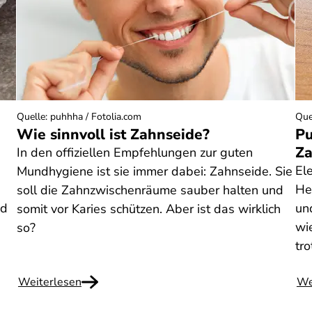
Quelle
:
puhhha / Fotolia.com
Que
Wie sinnvoll ist Zahnseide?
Pu
Za
In den offiziellen Empfehlungen zur guten
El
Mundhygiene ist sie immer dabei: Zahnseide. Sie
Her
soll die Zahnzwischenräume sauber halten und
nd
un
somit vor Karies schützen. Aber ist das wirklich
wi
so?
tr
Weiterlesen
We