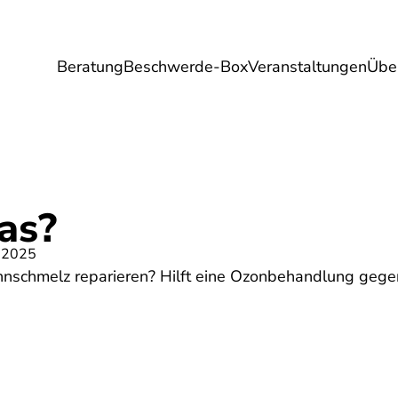
Beratung
Beschwerde-Box
Veranstaltungen
Übe
Umwelt
Gesundheit
Energie
Reis
as?
 2025
schmelz reparieren? Hilft eine Ozonbehandlung gegen 