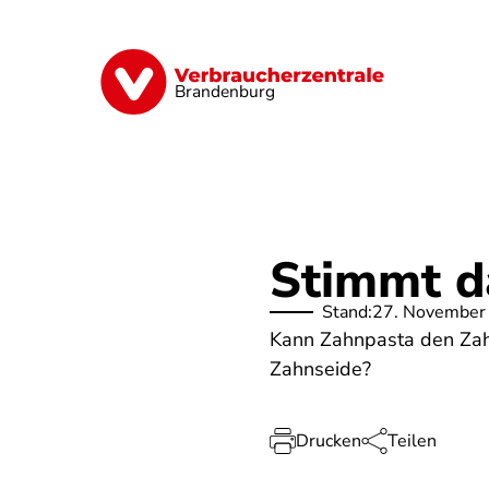
Direkt
zum
Inhalt
Finanzen
Digitales
Lebensmittel
Brandenburg
Stimmt d
Stand:
27. November
Kann Zahnpasta den Zahn
Zahnseide?
Drucken
Teilen