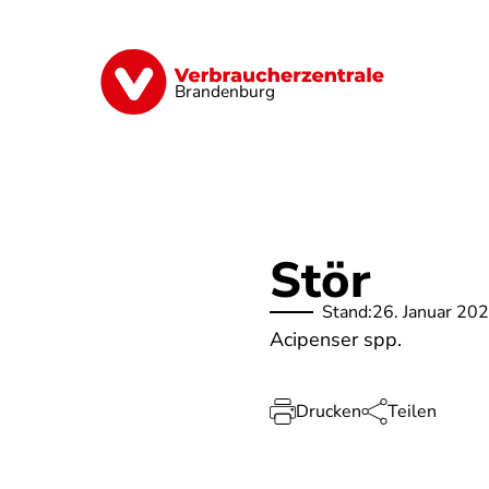
Direkt
zum
Inhalt
Finanzen
Digitales
Lebensmittel
Brandenburg
Stör
Stand:
26. Januar 20
Acipenser spp.
Drucken
Teilen