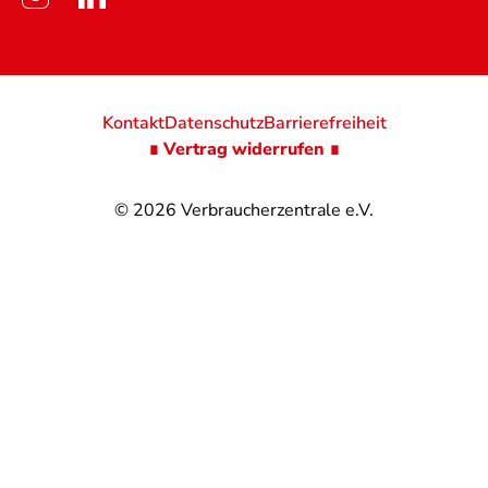
Kontakt
Datenschutz
Barrierefreiheit
∎ Vertrag widerrufen ∎
© 2026
Verbraucherzentrale e.V.
@
@