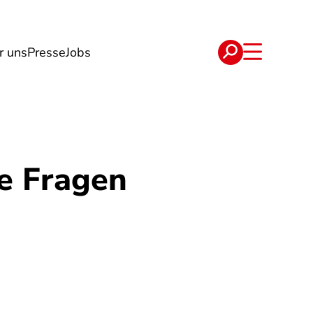
r uns
Presse
Jobs
e
Verträge
te Fragen