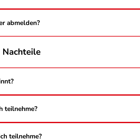
der abmelden?
 Nachteile
innt?
ch teilnehme?
ich teilnehme?