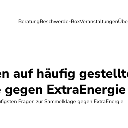
Beratung
Beschwerde-Box
Veranstaltungen
Übe
Umwelt
Gesundheit
Energie
Reis
n auf häufig gestell
e gegen ExtraEnergie
figsten Fragen zur Sammelklage gegen ExtraEnergie.