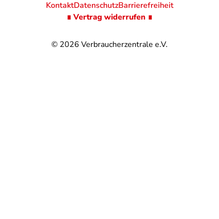
Kontakt
Datenschutz
Barrierefreiheit
∎ Vertrag widerrufen ∎
© 2026
Verbraucherzentrale e.V.
@
@