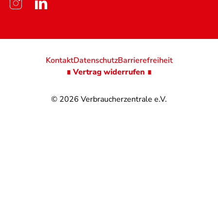
Kontakt
Datenschutz
Barrierefreiheit
∎ Vertrag widerrufen ∎
© 2026
Verbraucherzentrale e.V.
@
@