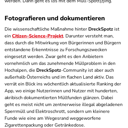
werden. Dann geht es los mit dem Müll-Spott(z)ing.
Fotografieren und dokumentieren
Die wissenschaftliche Maßnahme hinter
DreckSpotz
ist
ein
Citizen-Science-Projekt
. Darunter versteht man,
dass durch die Mitwirkung von Bürgerinnen und Bürgern
entstandene Erkenntnisse zu Forschungszwecken
eingesetzt werden. Zwar geht es den Anbietern
vornehmlich um das zunehmende Müllproblem in den
Hochalpen, die
DreckSpotz
-Community ist aber auch
außerhalb Österreichs und im flachen Land aktiv. Das
verrät ein Blick ins wöchentlich aktualisierte Ranking der
App, wo einige Nutzerinnen und Nutzer mit hunderten,
akribisch dokumentierten Müllfunden glänzen. Dabei
geht es meist nicht um zentnerweise illegal abgeladenen
Sperrmüll und Elektroschrott, sondern um kleinere
Funde wie eine am Wegesrand weggeworfene
Zigarettenpackung oder Getränkedose.