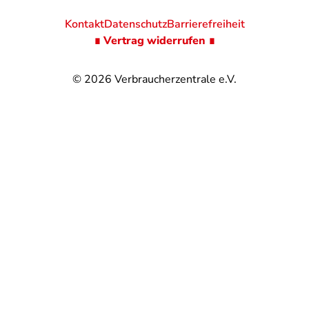
Kontakt
Datenschutz
Barrierefreiheit
∎ Vertrag widerrufen ∎
© 2026
Verbraucherzentrale e.V.
@
@