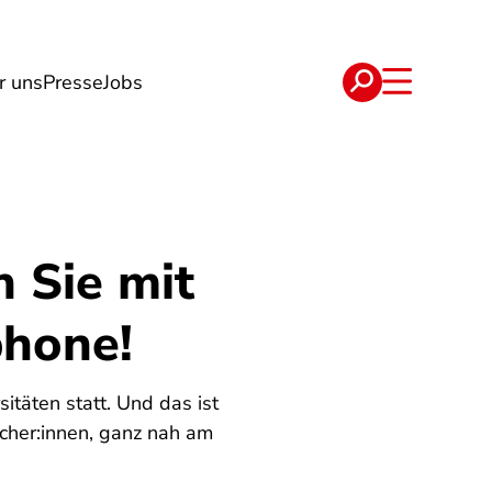
r uns
Presse
Jobs
e
Verträge
n Sie mit
phone!
itäten statt. Und das ist
ucher:innen, ganz nah am