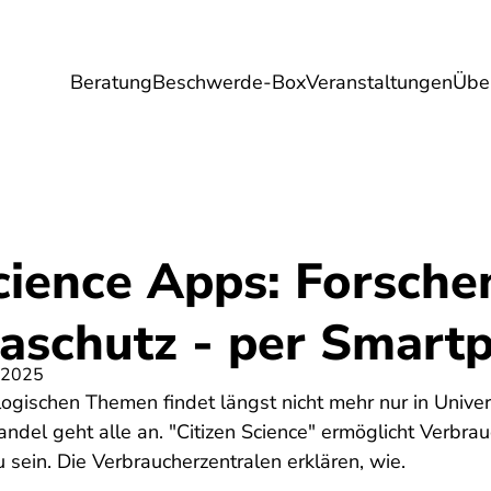
Beratung
Beschwerde-Box
Veranstaltungen
Übe
Umwelt
Gesundheit
Energie
Reis
cience Apps: Forsche
aschutz - per Smart
 2025
ogischen Themen findet längst nicht mehr nur in Univers
ndel geht alle an. "Citizen Science" ermöglicht Verbra
 sein. Die Verbraucherzentralen erklären, wie.