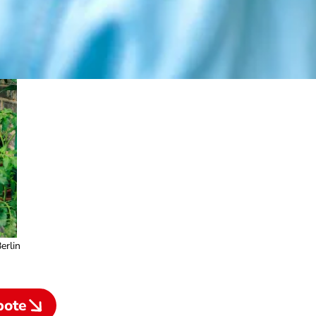
erlin
bote