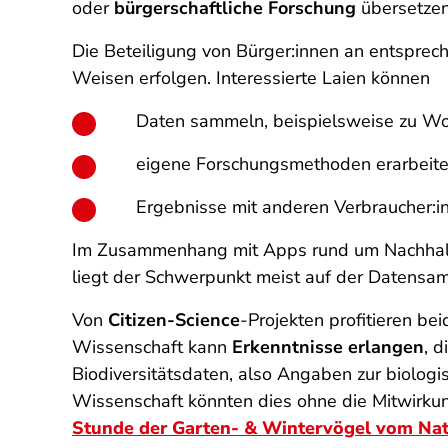
oder
bürgerschaftliche Forschung
übersetzen
Die Beteiligung von Bürger:innen an entsprec
Weisen erfolgen. Interessierte Laien können
Daten sammeln, beispielsweise zu Wo
eigene Forschungsmethoden erarbeite
Ergebnisse mit anderen Verbraucher:i
Im Zusammenhang mit Apps rund um Nachhalti
liegt der Schwerpunkt meist auf der Datensa
Von
Citizen-Science
-Projekten profitieren be
Wissenschaft kann
Erkenntnisse erlangen
, 
Biodiversitätsdaten, also Angaben zur biolog
Wissenschaft könnten dies ohne die Mitwirkung 
Stunde der Garten- & Wintervögel vom Na