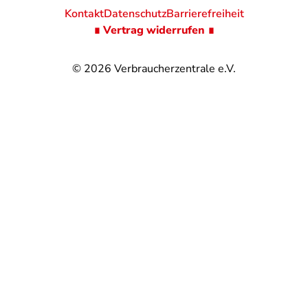
Kontakt
Datenschutz
Barrierefreiheit
∎ Vertrag widerrufen ∎
© 2026
Verbraucherzentrale e.V.
@
@