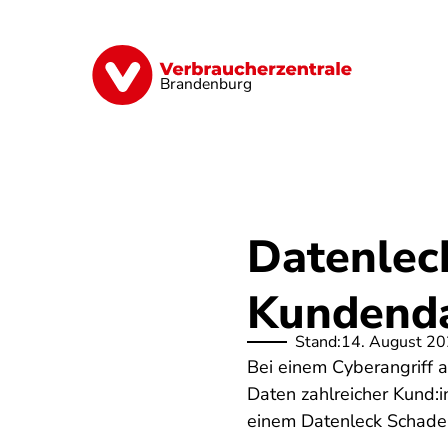
Direkt
zum
Inhalt
Finanzen
Digitales
Lebensmittel
Brandenburg
Datenlec
Kundenda
Stand:
14. August 2
Bei einem Cyberangriff 
Daten zahlreicher Kund:
einem Datenleck Schadene