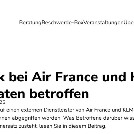
Beratung
Beschwerde-Box
Veranstaltungen
Übe
Umwelt
Gesundheit
Energie
Reis
k bei Air France und
ten betroffen
025
auf einen externen Dienstleister von Air France und K
innen abgegriffen worden. Was Betroffene darüber wiss
rsatz zusteht, lesen Sie in diesem Beitrag.