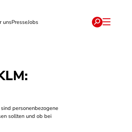
r uns
Presse
Jobs
e
Verträge
 KLM:
LM sind personenbezogene
en sollten und ob bei