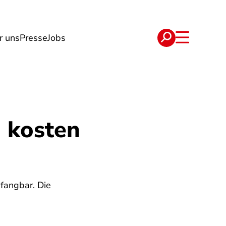
r uns
Presse
Jobs
e
Verträge
 kosten
fangbar. Die