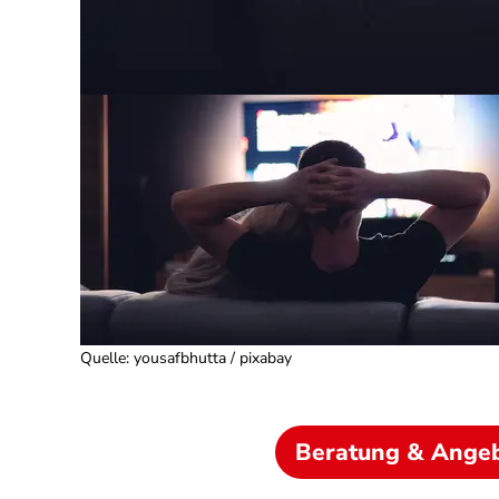
Quelle
:
yousafbhutta / pixabay
Beratung & Ange