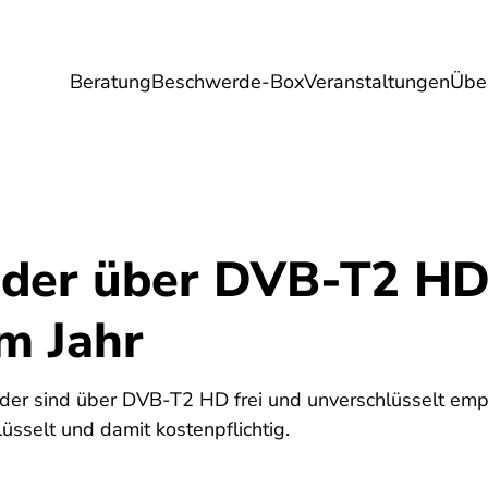
Beratung
Beschwerde-Box
Veranstaltungen
Übe
Umwelt
Gesundheit
Energie
Reis
nder über DVB-T2 HD
m Jahr
ender sind über DVB-T2 HD frei und unverschlüsselt emp
lüsselt und damit kostenpflichtig.