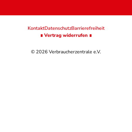
Kontakt
Datenschutz
Barrierefreiheit
∎ Vertrag widerrufen ∎
© 2026
Verbraucherzentrale e.V.
@
@