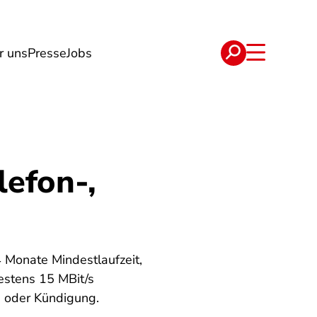
r uns
Presse
Jobs
e
Verträge
lefon-,
4 Monate Mindestlaufzeit,
estens 15 MBit/s
g oder Kündigung.