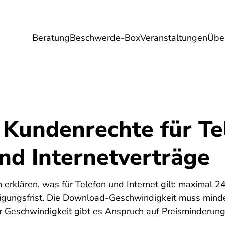
Beratung
Beschwerde-Box
Veranstaltungen
Übe
Umwelt
Gesundheit
Energie
Reis
 Kundenrechte für Te
nd Internetverträge
6
 erklären, was für Telefon und Internet gilt: maximal 2
igungsfrist. Die Download-Geschwindigkeit muss mind
ger Geschwindigkeit gibt es Anspruch auf Preisminderun