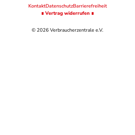
Kontakt
Datenschutz
Barrierefreiheit
∎ Vertrag widerrufen ∎
© 2026
Verbraucherzentrale e.V.
@
@