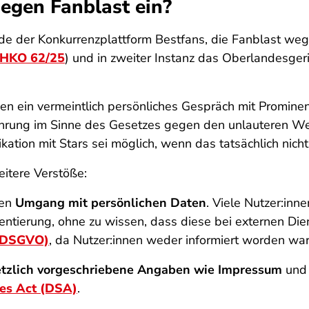
egen Fanblast ein?
de der Konkurrenzplattform Bestfans, die Fanblast we
 HKO 62/25
) und in zweiter Instanz das Oberlandesge
en ein vermeintlich persönliches Gespräch mit Prominen
eführung im Sinne des Gesetzes gegen den unlauteren We
ion mit Stars sei möglich, wenn das tatsächlich nicht s
itere Verstöße:
den
Umgang mit persönlichen Daten
. Viele Nutzer:inne
entierung, ohne zu wissen, dass diese bei externen Dien
 (DSGVO)
, da Nutzer:innen weder informiert worden war
etzlich vorgeschriebene Angaben wie Impressum
und 
ces Act (DSA)
.