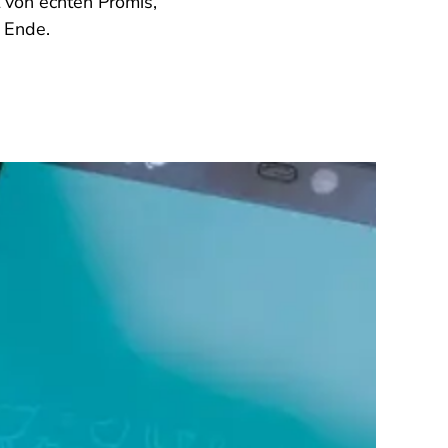
 von echten Promis,
 Ende.