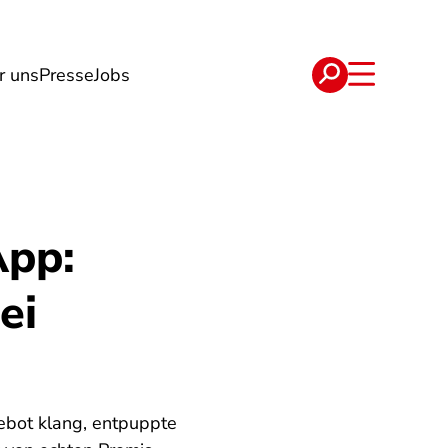
r uns
Presse
Jobs
e
Verträge
App:
ei
ebot klang, entpuppte