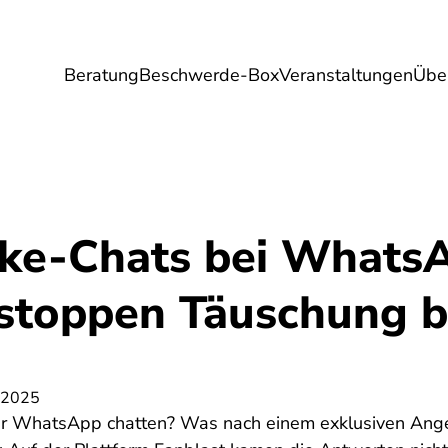
Beratung
Beschwerde-Box
Veranstaltungen
Übe
Umwelt
Gesundheit
Energie
Reis
ke-Chats bei Whats
 stoppen Täuschung b
 2025
per WhatsApp chatten? Was nach einem exklusiven Ang