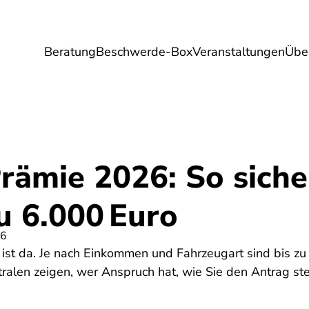
Beratung
Beschwerde-Box
Veranstaltungen
Übe
Umwelt
Gesundheit
Energie
Reis
rämie 2026: So siche
zu 6.000 Euro
26
ist da. Je nach Einkommen und Fahrzeugart sind bis zu
tralen zeigen, wer Anspruch hat, wie Sie den Antrag st