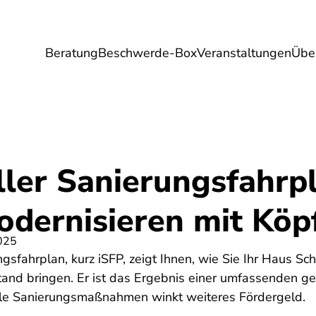
Beratung
Beschwerde-Box
Veranstaltungen
Übe
Umwelt
Gesundheit
Energie
Reis
ller Sanierungsfahrp
odernisieren mit Köp
025
gsfahrplan, kurz iSFP, zeigt Ihnen, wie Sie Ihr Haus Schri
and bringen. Er ist das Ergebnis einer umfassenden ge
ele Sanierungsmaßnahmen winkt weiteres Fördergeld.