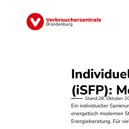
Direkt
zum
Inhalt
Finanzen
Digitales
Lebensmittel
Brandenburg
Individue
(iSFP): M
Stand:
28. Oktober 2
Ein individueller Sanierun
energetisch modernen St
Energieberatung. Für vi