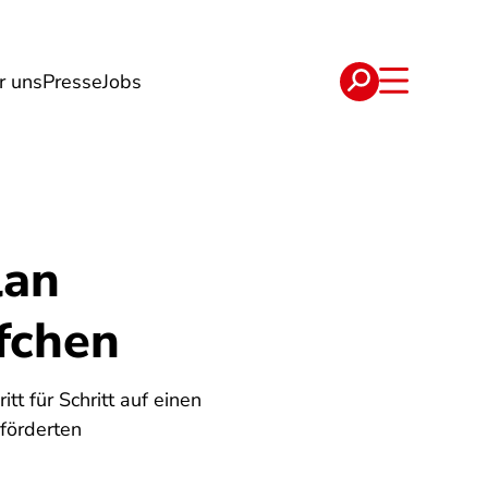
r uns
Presse
Jobs
e
Verträge
lan
fchen
tt für Schritt auf einen
förderten