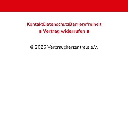
Kontakt
Datenschutz
Barrierefreiheit
∎ Vertrag widerrufen ∎
© 2026
Verbraucherzentrale e.V.
@
@