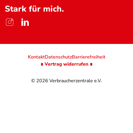
Stark für mich.
Kontakt
Datenschutz
Barrierefreiheit
∎ Vertrag widerrufen ∎
© 2026
Verbraucherzentrale e.V.
@
@