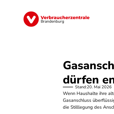
Direkt
zum
Inhalt
Finanzen
Digitales
Lebensmittel
Brandenburg
Gasansch
dürfen e
Stand:
20. Mai 2026
Wenn Haushalte ihre al
Gasanschluss überflüssi
die Stilllegung des Ansc