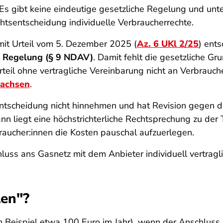
. Es gibt keine eindeutige gesetzliche Regelung und unt
ichtsentscheidung individuelle Verbraucherrechte.
it Urteil vom 5. Dezember 2025 (
Az. 6 UKl 2/25
) ents
n Regelung (§ 9 NDAV)
. Damit fehlt die gesetzliche Gr
rteil ohne vertragliche Vereinbarung nicht an Verbrau
sachsen
.
ntscheidung nicht hinnehmen und hat Revision gegen da
n liegt eine höchstrichterliche Rechtsprechung zu der 
raucher:innen die Kosten pauschal aufzuerlegen.
uss ans Gasnetz mit dem Anbieter individuell vertragli
len"?
Beispiel etwa 100 Euro im Jahr), wenn der Anschluss b