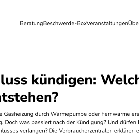
Beratung
Beschwerde-Box
Veranstaltungen
Übe
Umwelt
Gesundheit
Energie
Reis
luss kündigen: Welc
ntstehen?
te Gasheizung durch Wärmepumpe oder Fernwärme erse
g. Doch was passiert nach der Kündigung? Und dürfen N
hlusses verlangen? Die Verbraucherzentralen erklären e