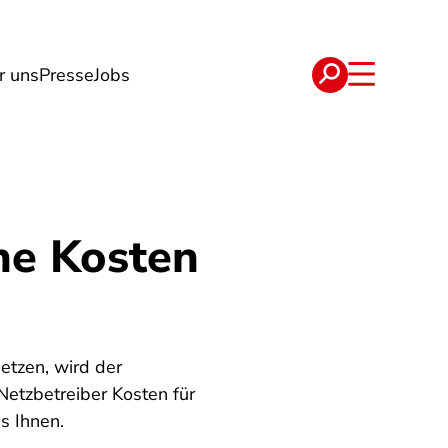
r uns
Presse
Jobs
e
Verträge
he Kosten
tzen, wird der
etzbetreiber Kosten für
s Ihnen.