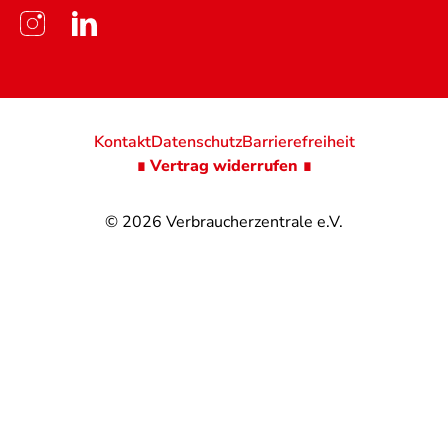
Kontakt
Datenschutz
Barrierefreiheit
∎ Vertrag widerrufen ∎
© 2026
Verbraucherzentrale e.V.
@
@