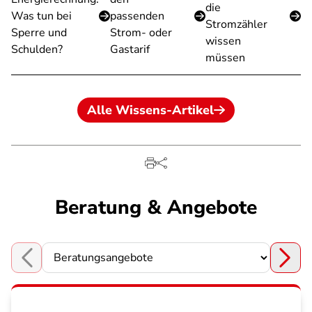
die
Was tun bei
passenden
Stromzähler
Sperre und
Strom- oder
wissen
Schulden?
Gastarif
müssen
Alle Wissens-Artikel
Beratung & Angebote
Choose a section