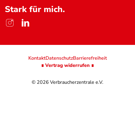
Stark für mich.
Kontakt
Datenschutz
Barrierefreiheit
∎ Vertrag widerrufen ∎
© 2026
Verbraucherzentrale e.V.
@
@