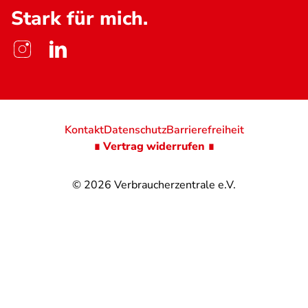
Stark für mich.
Kontakt
Datenschutz
Barrierefreiheit
∎ Vertrag widerrufen ∎
© 2026
Verbraucherzentrale e.V.
@
@