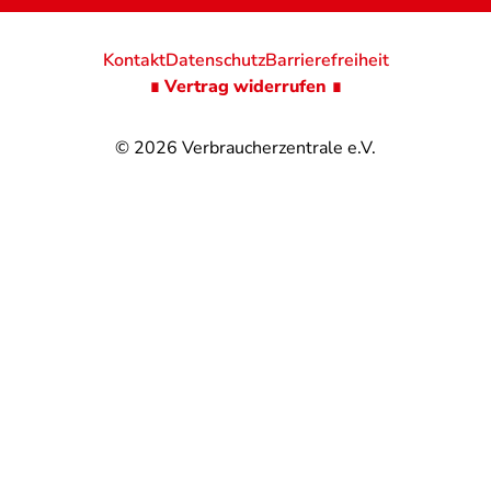
Kontakt
Datenschutz
Barrierefreiheit
∎ Vertrag widerrufen ∎
© 2026
Verbraucherzentrale e.V.
@
@