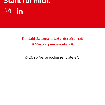
Stark für mich.
Kontakt
Datenschutz
Barrierefreiheit
∎ Vertrag widerrufen ∎
© 2026
Verbraucherzentrale e.V.
@
@