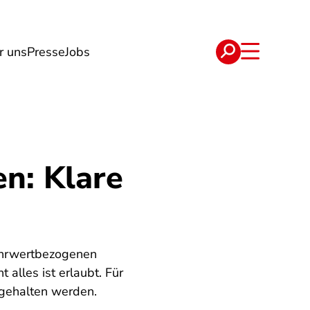
r uns
Presse
Jobs
e
Verträge
n: Klare
 nährwertbezogenen
alles ist erlaubt. Für
ngehalten werden.