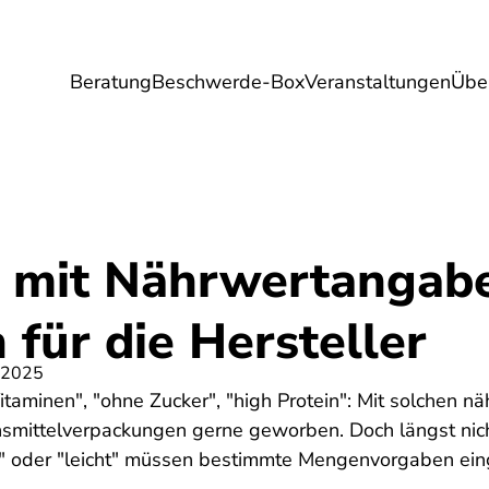
Beratung
Beschwerde-Box
Veranstaltungen
Übe
Umwelt
Gesundheit
Energie
Reis
mit Nährwertangabe
für die Hersteller
 2025
Vitaminen", "ohne Zucker", "high Protein": Mit solchen
mittelverpackungen gerne geworben. Doch längst nicht 
ei" oder "leicht" müssen bestimmte Mengenvorgaben ei