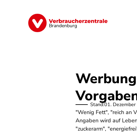
Direkt
zum
Inhalt
Finanzen
Digitales
Lebensmittel
Brandenburg
Werbung 
Vorgaben 
Stand:
01. Dezember
"Wenig Fett", "reich an 
Angaben wird auf Lebens
"zuckerarm", "energiefr