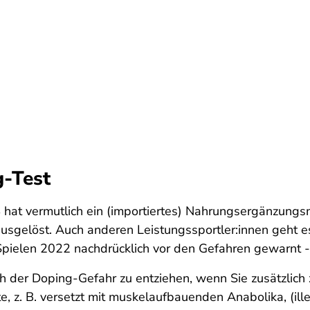
g-Test
t vermutlich ein (importiertes) Nahrungs­ergänzungs­
sgelöst. Auch anderen Leistungssportler:innen geht es
elen 2022 nachdrücklich vor den Gefahren gewarnt - au
 sich der Doping-Gefahr zu entziehen, wenn Sie zusätzli
, z. B. versetzt mit muskelaufbauenden Anabolika, (ille