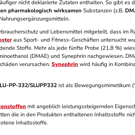
ufiger nicht deklarierte Zutaten enthalten. So gibt es
ten pharmakologisch wirksamen
Substanzen (z.B.
DMA
r-Nahrungsergänzungsmitteln.
braucherschutz und Lebensmittel mitgeteilt, dass im
ster
aus Sport- und Fitness-Geschäften untersucht wur
ende Stoffe. Mehr als jede fünfte Probe (21,8 %) wies
aminoethanol (DMAE) und Synephrin nachgewiesen. D
schäden verursachen.
Synephrin
wird häufig in Kombina
LU-PP-332/SLUPP332
ist als Bewegungsmimetikum ("
zenstoffen
mit angeblich leistungssteigernden Eigens
tten die in den Produkten enthaltenen Inhaltsstoffe n
otene Inhaltsstoffe.