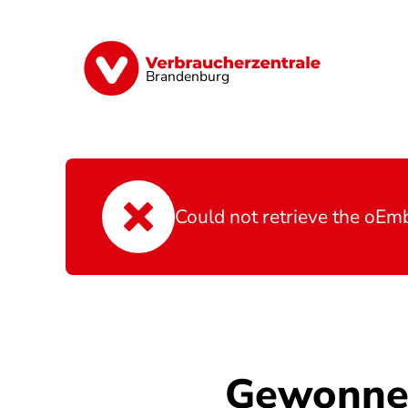
Direkt
zum
Inhalt
Finanzen
Digitales
Lebensmittel
Brandenburg
Fehlermeldung
Could not retrieve the oEm
Gewonnen