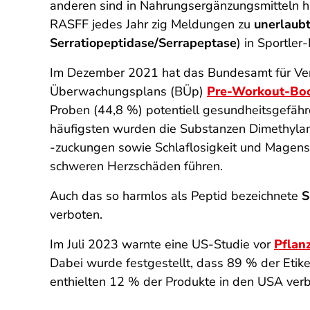
anderen sind in Nahrungsergänzungsmitteln hä
RASFF jedes Jahr zig Meldungen zu
unerlaub
Serratiopeptidase/Serrapeptase
) in Sportle
Im Dezember 2021 hat das Bundesamt für Ver
Überwachungsplans (BÜp)
Pre-Workout-Boo
Proben (44,8 %) potentiell gesundheitsgefährd
häufigsten wurden die Substanzen Dimethyl
‑zuckungen sowie Schlaflosigkeit und Magen
schweren Herzschäden führen.
Auch das so harmlos als Peptid bezeichnete
S
verboten.
Im Juli 2023 warnte eine US-Studie vor
Pflan
Dabei wurde festgestellt, dass 89 % der Etike
enthielten 12 % der Produkte in den USA verb